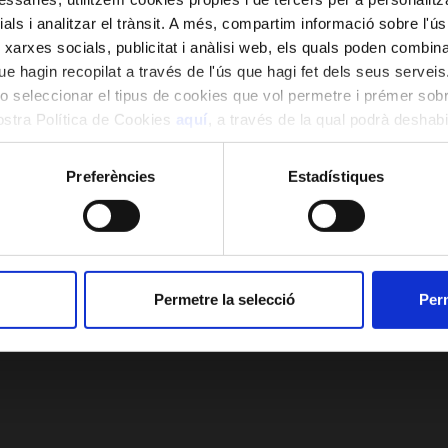
ials i analitzar el trànsit. A més, compartim informació sobre l'
 xarxes socials, publicitat i anàlisi web, els quals poden combin
e hagin recopilat a través de l'ús que hagi fet dels seus serveis.
o seleccionar el tipus de cookies que vol permetre i prémer sobr
nostra Política de Cookies
aquí
, a través de la qual podrà deshabil
ment.
Preferències
Estadístiques
Permetre la selecció
Perm