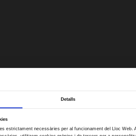
Detalls
kies
kies estrictament necessàries per al funcionament del Lloc Web.
ssàries, utilitzem cookies pròpies i de tercers per a personalitza