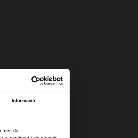
Informació
 A més de
r el contingut i els anuncis,