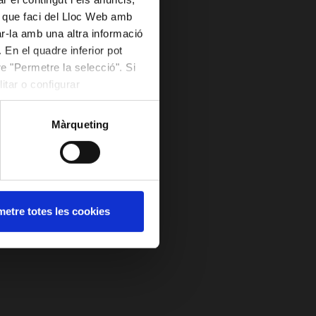
ús que faci del Lloc Web amb
ar-la amb una altra informació
 En el quadre inferior pot
e "Permetre la selecció". Si
itar o configurar
Màrqueting
etre totes les cookies