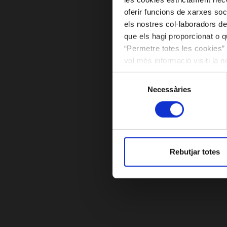
oferir funcions de xarxes soc
els nostres col·laboradors de
que els hagi proporcionat o qu
“Permetre totes les cookies” 
vol més informació visiti la 
les cookies en qualsevol mo
Selecció
Necessàries
de
consentiment
Rebutjar totes