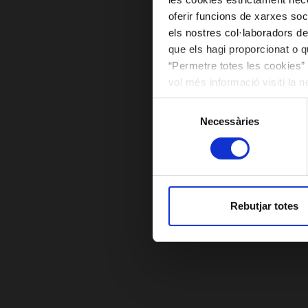
oferir funcions de xarxes soc
els nostres col·laboradors de
que els hagi proporcionat o qu
“Permetre totes les cookies” 
vol més informació visiti la 
les cookies en qualsevol mo
Selecció
Necessàries
de
consentiment
Rebutjar totes