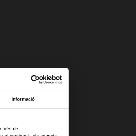
Informació
 A més de
r el contingut i els anuncis,