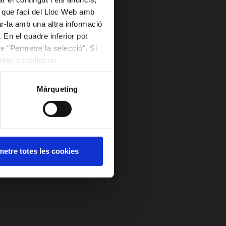
ús que faci del Lloc Web amb
ar-la amb una altra informació
 En el quadre inferior pot
e "Permetre la selecció". Si
itar o configurar
Màrqueting
etre totes les cookies