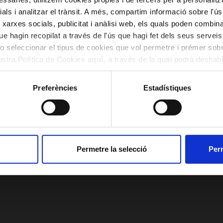
ials i analitzar el trànsit. A més, compartim informació sobre l'
 xarxes socials, publicitat i anàlisi web, els quals poden combin
e hagin recopilat a través de l'ús que hagi fet dels seus serveis.
o seleccionar el tipus de cookies que vol permetre i prémer sobr
nostra Política de Cookies
aquí
, a través de la qual podrà deshabil
ment.
Preferències
Estadístiques
Permetre la selecció
Perm