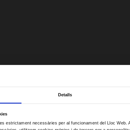
Detalls
kies
kies estrictament necessàries per al funcionament del Lloc Web.
ssàries, utilitzem cookies pròpies i de tercers per a personalitza